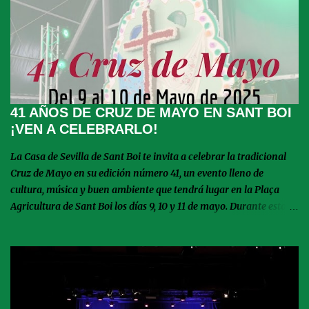
41 AÑOS DE CRUZ DE MAYO EN SANT BOI
¡VEN A CELEBRARLO!
La Casa de Sevilla de Sant Boi te invita a celebrar la tradicional
Cruz de Mayo en su edición número 41, un evento lleno de
cultura, música y buen ambiente que tendrá lugar en la Plaça
Agricultura de Sant Boi los días 9, 10 y 11 de mayo. Durante estos
tres días, podrás disfrutar de emocionantes actuaciones de
escuelas de baile y entidades andaluzas que llenarán la plaza de
ritmo y color. Además, el domingo será un día muy especial con la
celebración de la Misa Rociera, un momento de devoción y
tradición que no te puedes perder. La fiesta continúa con el Potaje
Popular, donde podrás saborear deliciosos platos típicos, y las