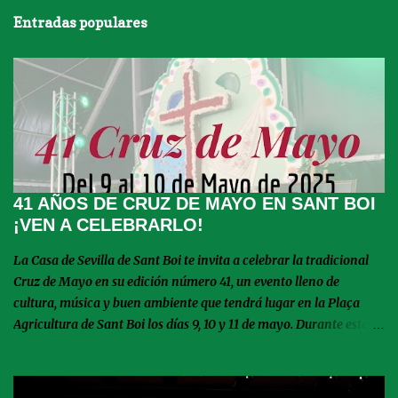
Entradas populares
41 AÑOS DE CRUZ DE MAYO EN SANT BOI
¡VEN A CELEBRARLO!
La Casa de Sevilla de Sant Boi te invita a celebrar la tradicional
Cruz de Mayo en su edición número 41, un evento lleno de
cultura, música y buen ambiente que tendrá lugar en la Plaça
Agricultura de Sant Boi los días 9, 10 y 11 de mayo. Durante estos
tres días, podrás disfrutar de emocionantes actuaciones de
escuelas de baile y entidades andaluzas que llenarán la plaza de
ritmo y color. Además, el domingo será un día muy especial con la