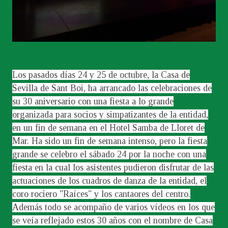
Los pasados días 24 y 25 de octubre, la Casa de
Sevilla de Sant Boi, ha arrancado las celebraciones de
su 30 aniversario con una fiesta a lo grande
organizada para socios y simpatizantes de la entidad,
en un fin de semana en el Hotel Samba de Lloret de
Mar. Ha sido un fin de semana intenso, pero la fiesta
grande se celebro el sábado 24 por la noche con una
fiesta en la cual los asistentes pudieron disfrutar de las
actuaciones de los cuadros de danza de la entidad, el
coro rociero "Raíces" y los cantaores del centro.
Además todo se acompaño de varios vídeos en los que
se veía reflejado estos 30 años con el nombre de Casa