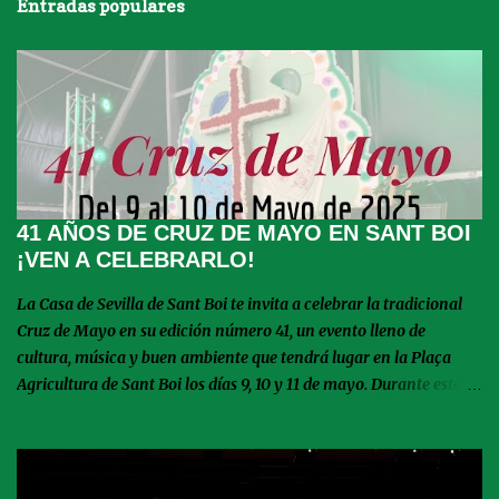
Entradas populares
41 AÑOS DE CRUZ DE MAYO EN SANT BOI
¡VEN A CELEBRARLO!
La Casa de Sevilla de Sant Boi te invita a celebrar la tradicional
Cruz de Mayo en su edición número 41, un evento lleno de
cultura, música y buen ambiente que tendrá lugar en la Plaça
Agricultura de Sant Boi los días 9, 10 y 11 de mayo. Durante estos
tres días, podrás disfrutar de emocionantes actuaciones de
escuelas de baile y entidades andaluzas que llenarán la plaza de
ritmo y color. Además, el domingo será un día muy especial con la
celebración de la Misa Rociera, un momento de devoción y